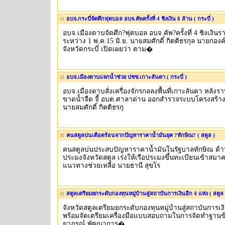
อบจ.กระบี่จัดศึกฟุตบอล อบจ.คัพครั้งที่ 4 ชิงเงิน 8 ล้าน ( กระบี่ )
อบจ.เมืองดาบจัดศึก?ฟุตบอล อบจ.คัพ?ครั้งที่ 4 ชิงเงินร
ระหว่าง 1 พ.ค.15 มิ.ย. นายสมศักดิ์ กิตติธรกุล นายกอง
จังหวัดกระบี่ เปิดเผยว่า ตาม�
อบจ.เมืองดาบแจกน้ำช่วย ปชช.เกาะลันตา ( กระบี่ )
อบจ.เมืองดาบสั่งเครื่องจักรกลลงพื้นที่เกาะลันตา หลั
ขาดน้ำจืด จี้ อบต.ศาลาด่าน ออกสำรวจระบบโครงสร้าง
นายสมศักดิ์ กิตติธรกุ
คนสตูลบ่นเดือดร้อนจากปัญหาราคาน้ำมันยุค ?ทักษิณ? ( สตูล )
คนสตูลบ่นประสบปัญหาราคาน้ำมันในรัฐบาลทักษิณ ด
ประมงจังหวัดสตูล เร่งให้เรือประมงขึ้นทะเบียนเข้าสมาค
แนวทางช่วยเหลือ นายธานี สุขโร
สตูลเตรียมยกระดับกองทุนหมู่บ้านสู่สถาบันการเงินอีก 4 แห่ง ( สตูล 
จังหวัดสตูลเตรียมยกระดับกองทุนหมู่บ้านสู่สถาบันการเง
พร้อมจัดเตรียมเครื่องมือแบบสอบถามในการจัดทำฐานข้อ
ยาภรณ์ พัฒนาการ�