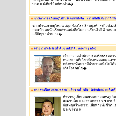
บาท แต่เสียชีวิตก่อนทำสั�
ชาวเกาะร้องเรียนครูไม่สนใจสอนหนังสือ - หารายได้พิเศษจากนักท่องเ
ชาวบ้านเกาะบุโหลน สตูล ร้องโรงเรียนมุ่งทำธุรกิจท่องเ
กระเป๋า จนนักเรียนอ่านหนังสือไม่ออกเขียนไม่ได้ วอนเข
แก้ปัญหาด่วน ก่อ�
เจ้าอาวาสตรังร้องน้ำดื่มขวดไม่ได้มาตรฐาน ( ตรัง )
เจ้าอาวาสสำนักอบรมจริยธรรมควนสง
หน่วยงานที่เกี่ยวข้องทดสอบคุณภา
หลังจากที่พบว่ามีจำนวนหนึ่งไม่ได
เกิดโรคภัยไข�
ตร.เสนอปิดสวนหลวง-สะพานหินช่วงค่ำ บล็อกวัยรุ่นก่อความเดือดร้อน
ตำรวจภูเก็ตเสนอเทศบาลนครภูเก็ต
สะพานหิน และสวนหลวง ร.9 ยามวิกาล
ก่อเหตุสร้างความเสียหายทั้งชีวิตแล
ประชาชน พ