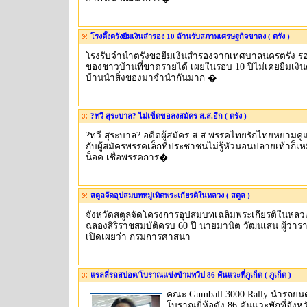
โรงตึ๊งตรังยืมเงินสำรอง 10 ล้านรับสภาพเศรษฐกิจขาลง ( ตรัง )
โรงรับจำนำตรังขอยืมเงินสำรองจากเทศบาลนครตรัง ร
ของชาวบ้านที่ขาดรายได้ เผยในรอบ 10 ปีไม่เคยยืมเงินต
บ้านนำสิ่งของมาจำนำกันมาก �
?ทวี สุระบาล? ไม่เข็ดขอลงสมัคร ส.ส.อีก ( ตรัง )
?ทวี สุระบาล? อดีตผู้สมัคร ส.ส.พรรคไทยรักไทยหยามคู่แ
กับผู้สมัครพรรคเล็กที่ประชาชนไม่รู้หัวนอนปลายเท้าก็เ
น็อค เชื่อพรรคการ�
สตูลจัดอุปสมบทหมู่เทิดพระเกียรติในหลวง ( สตูล )
จังหวัดสตูลจัดโครงการอุปสมบทเฉลิมพระเกียรติในหลวง
ฉลองสิริราชสมบัติครบ 60 ปี นายมานิต วัฒนเสน ผู้ว่าร
เปิดเผยว่า กรมการศาสนา
แรลลี่รถสปอต/โบราณแข่งข้ามทวีป 86 คันแวะที่ภูเก็ต ( ภูเก็ต )
คณะ Gumball 3000 Rally นำรถยน
โบราณยี่ห้อดัง 86 คันแวะพักที่จังหว