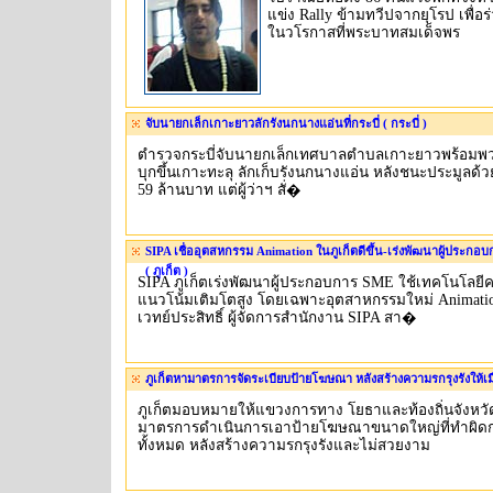
แข่ง Rally ข้ามทวีปจากยุโรป เพื่อร
ในวโรกาสที่พระบาทสมเด็จพร
จับนายกเล็กเกาะยาวลักรังนกนางแอ่นที่กระบี่ ( กระบี่ )
ตำรวจกระบี่จับนายกเล็กเทศบาลตำบลเกาะยาวพร้อมพว
บุกขึ้นเกาะทะลุ ลักเก็บรังนกนางแอ่น หลังชนะประมูลด้ว
59 ล้านบาท แต่ผู้ว่าฯ สั่�
SIPA เชื่ออุตสหกรรม Animation ในภูเก็ตดีขึ้น-เร่งพัฒนาผู้ประกอ
( ภูเก็ต )
SIPA ภูเก็ตเร่งพัฒนาผู้ประกอบการ SME ใช้เทคโนโลยีคอ
แนวโน้มเติมโตสูง โดยเฉพาะอุตสาหกรรมใหม่ Animati
เวทย์ประสิทธิ์ ผู้จัดการสำนักงาน SIPA สา�
ภูเก็ตหามาตรการจัดระเบียบป้ายโฆษณา หลังสร้างความรกรุงรังให้เมือง
ภูเก็ตมอบหมายให้แขวงการทาง โยธาและท้องถิ่นจังหวัด
มาตรการดำเนินการเอาป้ายโฆษณาขนาดใหญ่ที่ทำผิ
ทั้งหมด หลังสร้างความรกรุงรังและไม่สวยงาม