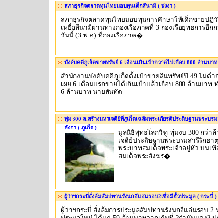
สภาธุรกิจตลาดทุนไทยมอบทุนเด็กสึนามิ ( พังงา )
สภาธุรกิจตลาดทุนไทยมอบทุนการศึกษาให้เด็กชายปฏิวัต
เหยื่อสึนามิผ่านทางกองเรือภาคที่ 3 กองเรือยุทธการอีก
วันนี้ (3 พ.ค) ที่กองเรือภาค�
บังคับคดีภูเก็ตขายทรัพย์ 6 เดือนเกินเป้ากวาดไปเกือบ 800 ล้านบาท (
สำนักงานบังคับคคีภูเก็ตตั้งเป้าขายสินทรัพย์ปี 49 ไม่ต่
เผย 6 เดือนแรกขายได้เกินเป้าแล้วเกือบ 800 ล้านบาท ท
6 ล้านบาท นายสันทัด
ทุ่ม 300 ล.สร้างมหาเจดีย์ที่ภูเก็ตเฉลิมพระเกียรติประดิษฐานพระบรม
ลังกา ( ภูเก็ต )
มูลนิธิพุทธโลกวิฑู ทุ่มงบ 300 กว่า
เจดีย์ประดิษฐานพระบรมสารีริกธาตุ
พระบาทสมเด็จพระเจ้าอยู่หัว บนเท
สมเด็จพระสังฆร�
ผู้ว่าฯกระบี่สั่งล้มสัมปทานรังนกอีแอ่นรอบ2เชื่อมีฮั้วประมูล ( กระบี่ )
ผู้ว่าฯกระบี่ สั่งล้มการประมูลสัมปทานรังนกอีแอ่นรอบ 2
ประมูลใหม่ ได้แค่ 59 ล้านบาทจากเดิมที่ ?กำนันแดง? ประ