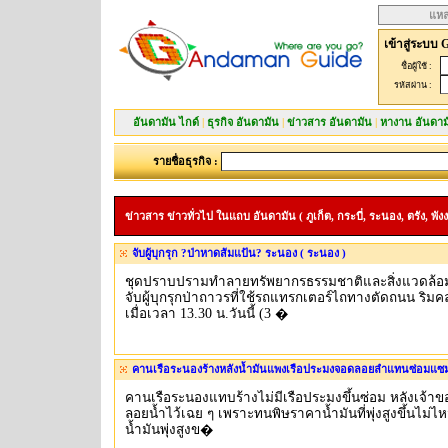
แหล
เข้าสู่ระบบ 
ชื่อผู้ใช้ :
รหัสผ่าน :
อันดามัน ไกด์
|
ธุรกิจ อันดามัน
|
ข่าวสาร อันดามัน
|
หางาน อันดาม
รายชื่อธุรกิจ :
ข่าวสาร ข่าวทั่วไป ในแถบ อันดามัน ( ภูเก็ต, กระบี่, ระนอง, ตรัง, พังง
จับผู้บุกรุก ?ป่าหาดส้มแป้น? ระนอง ( ระนอง )
ชุดปราบปรามทำลายทรัพยากรธรรมชาติและสิ่งแวดล้อม
จับผู้บุกรุกป่าถาวรที่ใช้รถแทรกเตอร์ไถทางตัดถนน ริ
เมื่อเวลา 13.30 น.วันนี้ (3 �
คานเรือระนองร้างหลังน้ำมันแพงเรือประมงจอดลอยลำแทนซ่อมแซม
คานเรือระนองแทบร้างไม่มีเรือประมงขึ้นซ่อม หลังเจ้า
ลอยน้ำไว้เฉย ๆ เพราะทนพิษราคาน้ำมันที่พุ่งสูงขึ้นไม่ไ
น้ำมันพุ่งสูงข�