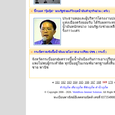
บิ๊กบอส ?ปุ้มปุ้ย? วอนรัฐช่วยแก้วิกฤตน้ำมันทำธุรกิจอ่วม ( ตรัง )
ประธานหอและผู้บริหารโดรงงานปลาก
แห่งเมืองตรังยอมรับ ได้รับผลกร
น้ำมันหนักหน่วง วอนรัฐเร่งช่วยเหล
รั้งภาวะเศร
กระบี่ตรวจเข้มปั๊มน้ำมันฉวยโอกาสเอาเปรียบ ปชช. ( กระบี่ )
จังหวัดกระบี่ออกสุ่มตรวจปั๊มน้ำมันป้องกันการเอาเปรียบผ
แพงไม่พบผู้กระทำผิด ทุกปั๊มอยู่ในเกณฑ์มาตรฐานทั้งสิ้น 
ชาย พานิช
161
162
163
164
165
166
167
168
169
170
ทัวร์ภูเก็ต เที่ยวภูเก็ต ที่พักภูเก็ต ดำน้ำภูเก็ต
© Copyright 2006 - 2026.
WorkBoxs Internet Solution
. All Right 
ทะเบียนพาณิชย์อีเลคทรอนิคส์ เลขที่ 83735490