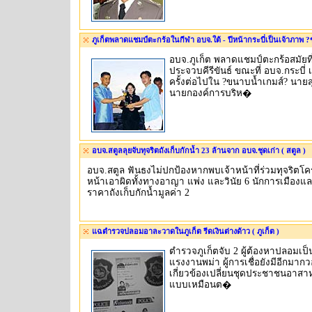
ภูเก็ตพลาดแชมป์ตะกร้อในกีฬา อบจ.ใต้ - ปีหน้ากระบี่เป็นเจ้าภาพ ?ข
อบจ.ภูเก็ต พลาดแชมป์ตะกร้อสมัยที่
ประจวบคีรีขันธ์ ขณะที่ อบจ.กระบี่
ครั้งต่อไปใน ?ขนาบน้ำเกมส์? นายส
นายกองค์การบริห�
อบจ.สตูลลุยจับทุจริตถังเก็บกักน้ำ 23 ล้านจาก อบจ.ชุดเก่า ( สตูล )
อบจ.สตูล ฟันธงไม่ปกป้องหากพบเจ้าหน้าที่ร่วมทุจริตโ
หน้าเอาผิดทั้งทางอาญา แพ่ง และวินัย 6 นักการเมืองและ
ราคาถังเก็บกักน้ำมูลค่า 2
แฉตำรวจปลอมอาละวาดในภูเก็ต รีดเงินต่างด้าว ( ภูเก็ต )
ตำรวจภูเก็ตจับ 2 ผู้ต้องหาปลอมเป
แรงงานพม่า ผู้การเชื่อยังมีอีกมาก
เกี่ยวข้องเปลี่ยนชุดประชาชนอาสาหลี
แบบเหมือนต�