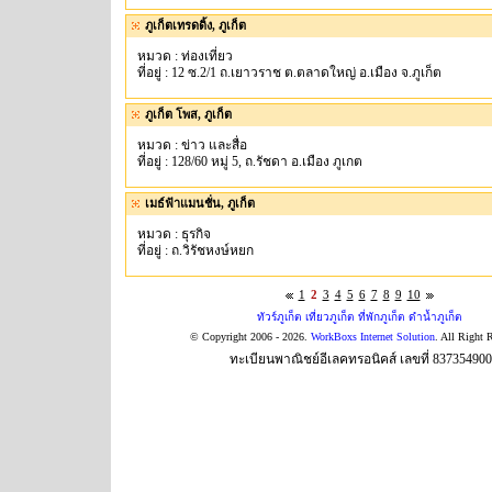
ภูเก็ตเทรดดิ้ง, ภูเก็ต
หมวด : ท่องเที่ยว
ที่อยู่ : 12 ซ.2/1 ถ.เยาวราช ต.ตลาดใหญ่ อ.เมือง จ.ภูเก็ต
ภูเก็ต โพส, ภูเก็ต
หมวด : ข่าว และสื่อ
ที่อยู่ : 128/60 หมู่ 5, ถ.รัชดา อ.เมือง ภูเกต
เมธ์ฟ้าแมนชั่น, ภูเก็ต
หมวด : ธุรกิจ
ที่อยู่ : ถ.วิรัชหงษ์หยก
1
2
3
4
5
6
7
8
9
10
ทัวร์ภูเก็ต เที่ยวภูเก็ต ที่พักภูเก็ต ดำน้ำภูเก็ต
© Copyright 2006 - 2026.
WorkBoxs Internet Solution
. All Right 
ทะเบียนพาณิชย์อีเลคทรอนิคส์ เลขที่ 83735490