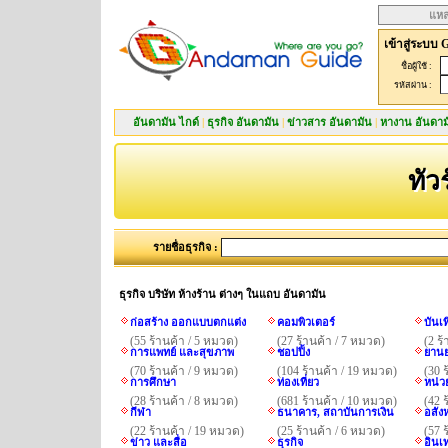
แหล
เข้าสู่ระบบ 
ชื่อผู้ใช้ :
รหัสผ่าน :
อันดามัน ไกด์
|
ธุรกิจ อันดามัน
|
ข่าวสาร อันดามัน
|
หางาน อันดาม
ทัว
รายชื่อธุรกิจ :
ธุรกิจ บริษัท ห้างร้าน ต่างๆ ในแถบ อันดามัน
ก่อสร้าง ออกแบบตกแต่ง
คอมพิวเตอร์
บันเ
(55 ร้านค้า / 5 หมวด)
(27 ร้านค้า / 7 หมวด)
(2 ร
การแพทย์ และสุขภาพ
ชอปปิ้ง
ยานย
(70 ร้านค้า / 9 หมวด)
(104 ร้านค้า / 19 หมวด)
(30 
การศึกษา
ท่องเที่ยว
หน่ว
(28 ร้านค้า / 8 หมวด)
(681 ร้านค้า / 10 หมวด)
(42 
กีฬา
ธนาคาร, สถาบันการเงิน
อสังห
(22 ร้านค้า / 19 หมวด)
(25 ร้านค้า / 6 หมวด)
(57 
ข่าว และสื่อ
ธุรกิจ
อินเ