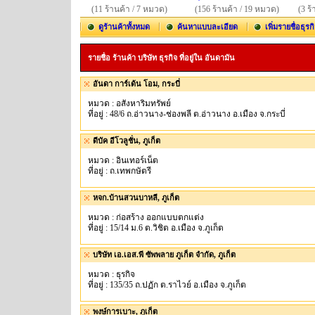
(11 ร้านค้า / 7 หมวด)
(156 ร้านค้า / 19 หมวด)
(3 ร
ดูร้านค้าทั้งหมด
ค้นหาแบบละเอียด
เพิ่มรายชื่อธุรก
รายชื่อ ร้านค้า บริษัท ธุรกิจ ที่อยู่ใน อันดามัน
อันดา การ์เด้น โอม, กระบี่
หมวด : อสังหาริมทรัพย์
ที่อยู่ : 48/6 ถ.อ่าวนาง-ช่องพลี ต.อ่าวนาง อ.เมือง จ.กระบี่
ดีบัค อีโวลูชั่น, ภูเก็ต
หมวด : อินเทอร์เน็ต
ที่อยู่ : ถ.เทพกษัตรี
หจก.บ้านสวนบาหลี, ภูเก็ต
หมวด : ก่อสร้าง ออกแบบตกแต่ง
ที่อยู่ : 15/14 ม.6 ต.วิชิต อ.เมือง จ.ภูเก็ต
บริษัท เอ.เอส.พี ซัพพลาย ภูเก็ต จำกัด, ภูเก็ต
หมวด : ธุรกิจ
ที่อยู่ : 135/35 ถ.ปฏัก ต.ราไวย์ อ.เมือง จ.ภูเก็ต
พงษ์การเบาะ, ภูเก็ต