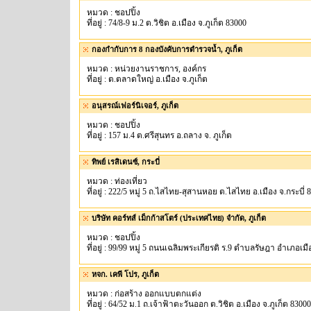
หมวด : ชอปปิ้ง
ที่อยู่ : 74/8-9 ม.2 ต.วิชิต อ.เมือง จ.ภูเก็ต 83000
กองกำกับการ 8 กองบังคับการตำรวจน้ำ, ภูเก็ต
หมวด : หน่วยงานราชการ, องค์กร
ที่อยู่ : ต.ตลาดใหญ่ อ.เมือง จ.ภูเก็ต
อนุสรณ์เฟอร์นิเจอร์, ภูเก็ต
หมวด : ชอปปิ้ง
ที่อยู่ : 157 ม.4 ต.ศรีสุนทร อ.ถลาง จ. ภูเก็ต
ทิพย์ เรสิเดนซ์, กระบี่
หมวด : ท่องเที่ยว
ที่อยู่ : 222/5 หมู่ 5 ถ.ไสไทย-สุสานหอย ต.ไสไทย อ.เมือง จ.กระบี่ 
บริษัท คอร์ทส์ เม็กก้าสโตร์ (ประเทศไทย) จำกัด, ภูเก็ต
หมวด : ชอปปิ้ง
ที่อยู่ : 99/99 หมู่ 5 ถนนเฉลิมพระเกียรติ ร.9 ตำบลรัษฎา อำเภอเมื
หจก. เคพี โปร, ภูเก็ต
หมวด : ก่อสร้าง ออกแบบตกแต่ง
ที่อยู่ : 64/52 ม.1 ถ.เจ้าฟ้าตะวันออก ต.วิชิต อ.เมือง จ.ภูเก็ต 83000