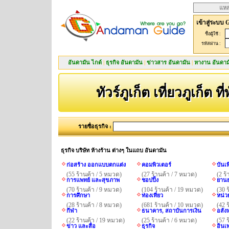
แหล
เข้าสู่ระบบ 
ชื่อผู้ใช้ :
รหัสผ่าน :
อันดามัน ไกด์
|
ธุรกิจ อันดามัน
|
ข่าวสาร อันดามัน
|
หางาน อันดาม
ทัวร์ภูเก็ต เที่ยวภูเก็ต ที
รายชื่อธุรกิจ :
ธุรกิจ บริษัท ห้างร้าน ต่างๆ ในแถบ อันดามัน
ก่อสร้าง ออกแบบตกแต่ง
คอมพิวเตอร์
บันเ
(55 ร้านค้า / 5 หมวด)
(27 ร้านค้า / 7 หมวด)
(2 ร
การแพทย์ และสุขภาพ
ชอปปิ้ง
ยานย
(70 ร้านค้า / 9 หมวด)
(104 ร้านค้า / 19 หมวด)
(30 
การศึกษา
ท่องเที่ยว
หน่ว
(28 ร้านค้า / 8 หมวด)
(681 ร้านค้า / 10 หมวด)
(42 
กีฬา
ธนาคาร, สถาบันการเงิน
อสังห
(22 ร้านค้า / 19 หมวด)
(25 ร้านค้า / 6 หมวด)
(57 
ข่าว และสื่อ
ธุรกิจ
อินเ