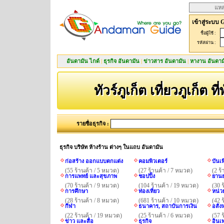
แหล
เข้าสู่ระบบ 
ชื่อผู้ใช้ :
รหัสผ่าน :
อันดามัน ไกด์
|
ธุรกิจ อันดามัน
|
ข่าวสาร อันดามัน
|
หางาน อันดาม
ทัวร์ภูเก็ต เที่ยวภูเก็ต ที
รายชื่อธุรกิจ :
ธุรกิจ บริษัท ห้างร้าน ต่างๆ ในแถบ อันดามัน
ก่อสร้าง ออกแบบตกแต่ง
คอมพิวเตอร์
บันเ
(55 ร้านค้า / 5 หมวด)
(27 ร้านค้า / 7 หมวด)
(2 ร
การแพทย์ และสุขภาพ
ชอปปิ้ง
ยานย
(70 ร้านค้า / 9 หมวด)
(104 ร้านค้า / 19 หมวด)
(30 
การศึกษา
ท่องเที่ยว
หน่ว
(28 ร้านค้า / 8 หมวด)
(681 ร้านค้า / 10 หมวด)
(42 
กีฬา
ธนาคาร, สถาบันการเงิน
อสังห
(22 ร้านค้า / 19 หมวด)
(25 ร้านค้า / 6 หมวด)
(57 
ข่าว และสื่อ
ธุรกิจ
อินเ