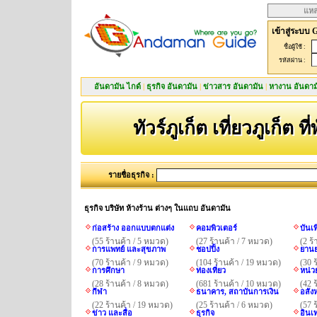
แหล
เข้าสู่ระบบ 
ชื่อผู้ใช้ :
รหัสผ่าน :
อันดามัน ไกด์
|
ธุรกิจ อันดามัน
|
ข่าวสาร อันดามัน
|
หางาน อันดาม
ทัวร์ภูเก็ต เที่ยวภูเก็ต ที
รายชื่อธุรกิจ :
ธุรกิจ บริษัท ห้างร้าน ต่างๆ ในแถบ อันดามัน
ก่อสร้าง ออกแบบตกแต่ง
คอมพิวเตอร์
บันเ
(55 ร้านค้า / 5 หมวด)
(27 ร้านค้า / 7 หมวด)
(2 ร
การแพทย์ และสุขภาพ
ชอปปิ้ง
ยานย
(70 ร้านค้า / 9 หมวด)
(104 ร้านค้า / 19 หมวด)
(30 
การศึกษา
ท่องเที่ยว
หน่ว
(28 ร้านค้า / 8 หมวด)
(681 ร้านค้า / 10 หมวด)
(42 
กีฬา
ธนาคาร, สถาบันการเงิน
อสังห
(22 ร้านค้า / 19 หมวด)
(25 ร้านค้า / 6 หมวด)
(57 
ข่าว และสื่อ
ธุรกิจ
อินเ