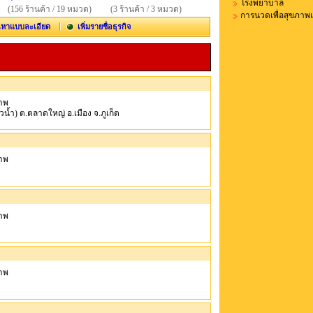
โรงพยาบาล
(156 ร้านค้า / 19 หมวด)
(3 ร้านค้า / 3 หมวด)
การนวดเพื่อสุขภา
นหาแบบละเอียด
เพิ่มรายชื่อธุรกิจ
าพ
แถวน้ำ) ต.ตลาดใหญ่ อ.เมือง จ.ภูเก็ต
าพ
าพ
าพ