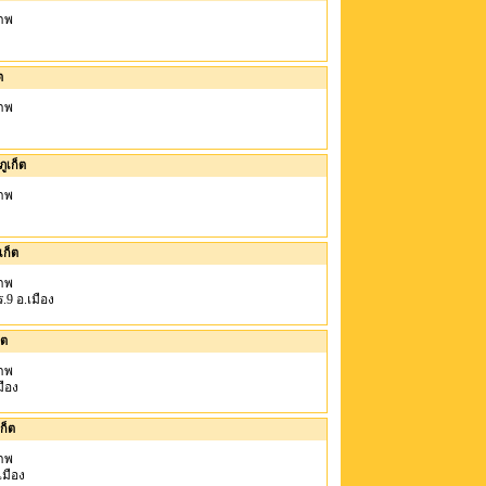
าพ
ง
ต
าพ
ูเก็ต
าพ
เก็ต
าพ
ร.9 อ.เมือง
็ต
าพ
มือง
ก็ต
าพ
.เมือง