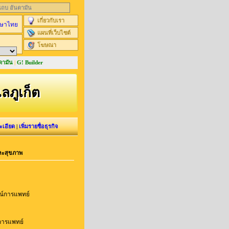
นแถบ อันดามัน
เกี่ยวกับเรา
ษาไทย
แผนที่เว็บไซต์
โฆษณา
ดามัน
|
G! Builder
ะเลภูเก็ต
ะเอียด
|
เพิ่มรายชื่อธุรกิจ
ละสุขภาพ
ณ์การแพทย์
การแพทย์