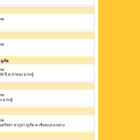
าพ
าพ
ภูเก็ต
าพ
200 ปี ต.ป่าตอง อ.กะทู้
าพ
ง อ.กะทู้
าพ
คาแนลวิลล่า ลากูน่า ภูเก็ต ต.เชิงทะเล อ.ถลาง