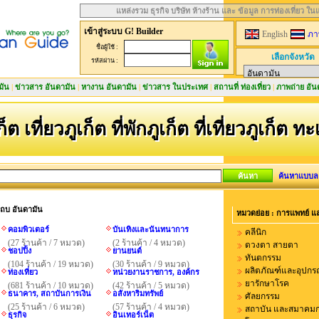
แหล่งรวม ธุรกิจ บริษัท ห้างร้าน และ ข้อมูล การท่องเที่ยว ใ
เข้าสู่ระบบ G! Builder
English
ภา
ชื่อผู้ใช้ :
เลือกจังหวัด
รหัสผ่าน :
มัน
|
ข่าวสาร อันดามัน
|
หางาน อันดามัน
|
ข่าวสาร ในประเทศ
|
สถานที่ ท่องเที่ยว
|
ภาพถ่าย อัน
ก็ต เที่ยวภูเก็ต ที่พักภูเก็ต ที่เที่ยวภูเก็ต ท
ค้นหาแบบล
นแถบ อันดามัน
หมวดย่อย : การแพทย์ แ
คอมพิวเตอร์
บันเทิงและนันทนาการ
คลีนิก
(27 ร้านค้า / 7 หมวด)
(2 ร้านค้า / 4 หมวด)
ดวงตา สายตา
ชอปปิ้ง
ยานยนต์
ทันตกรรม
(104 ร้านค้า / 19 หมวด)
(30 ร้านค้า / 9 หมวด)
ผลิตภัณฑ์และอุปกร
ท่องเที่ยว
หน่วยงานราชการ, องค์กร
ยารักษาโรค
(681 ร้านค้า / 10 หมวด)
(42 ร้านค้า / 5 หมวด)
ธนาคาร, สถาบันการเงิน
อสังหาริมทรัพย์
ศัลยกรรม
(25 ร้านค้า / 6 หมวด)
(57 ร้านค้า / 4 หมวด)
สถาบัน และสมาคม
ธุรกิจ
อินเทอร์เน็ต