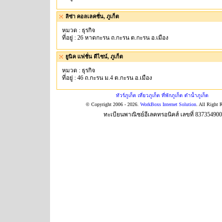
ลิซ่า คอลเลคชั่น, ภูเก็ต
หมวด : ธุรกิจ
ที่อยู่ : 26 หาดกะรน ถ.กะรน ต.กะรน อ.เมือง
ยูนิค แฟชั่น ดีไซน์, ภูเก็ต
หมวด : ธุรกิจ
ที่อยู่ : 46 ถ.กะรน ม.4 ต.กะรน อ.เมือง
ทัวร์ภูเก็ต เที่ยวภูเก็ต ที่พักภูเก็ต ดำน้ำภูเก็ต
© Copyright 2006 - 2026.
WorkBoxs Internet Solution
. All Right 
ทะเบียนพาณิชย์อีเลคทรอนิคส์ เลขที่ 83735490