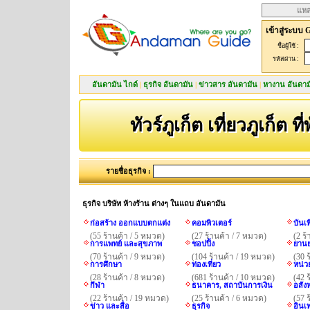
แหล
เข้าสู่ระบบ 
ชื่อผู้ใช้ :
รหัสผ่าน :
อันดามัน ไกด์
|
ธุรกิจ อันดามัน
|
ข่าวสาร อันดามัน
|
หางาน อันดาม
ทัวร์ภูเก็ต เที่ยวภูเก็ต ที
รายชื่อธุรกิจ :
ธุรกิจ บริษัท ห้างร้าน ต่างๆ ในแถบ อันดามัน
ก่อสร้าง ออกแบบตกแต่ง
คอมพิวเตอร์
บันเ
(55 ร้านค้า / 5 หมวด)
(27 ร้านค้า / 7 หมวด)
(2 ร
การแพทย์ และสุขภาพ
ชอปปิ้ง
ยานย
(70 ร้านค้า / 9 หมวด)
(104 ร้านค้า / 19 หมวด)
(30 
การศึกษา
ท่องเที่ยว
หน่ว
(28 ร้านค้า / 8 หมวด)
(681 ร้านค้า / 10 หมวด)
(42 
กีฬา
ธนาคาร, สถาบันการเงิน
อสังห
(22 ร้านค้า / 19 หมวด)
(25 ร้านค้า / 6 หมวด)
(57 
ข่าว และสื่อ
ธุรกิจ
อินเ