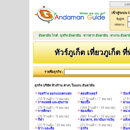
แหล
เข้าสู่ระบบ 
ชื่อผู้ใช้ :
รหัสผ่าน :
อันดามัน ไกด์
|
ธุรกิจ อันดามัน
|
ข่าวสาร อันดามัน
|
หางาน อันดาม
ทัวร์ภูเก็ต เที่ยวภูเก็ต ที
รายชื่อธุรกิจ :
ธุรกิจ บริษัท ห้างร้าน ต่างๆ ในแถบ อันดามัน
ก่อสร้าง ออกแบบตกแต่ง
คอมพิวเตอร์
บันเ
(55 ร้านค้า / 5 หมวด)
(27 ร้านค้า / 7 หมวด)
(2 ร
การแพทย์ และสุขภาพ
ชอปปิ้ง
ยานย
(70 ร้านค้า / 9 หมวด)
(104 ร้านค้า / 19 หมวด)
(30 
การศึกษา
ท่องเที่ยว
หน่ว
(28 ร้านค้า / 8 หมวด)
(681 ร้านค้า / 10 หมวด)
(42 
กีฬา
ธนาคาร, สถาบันการเงิน
อสังห
(22 ร้านค้า / 19 หมวด)
(25 ร้านค้า / 6 หมวด)
(57 
ข่าว และสื่อ
ธุรกิจ
อินเ