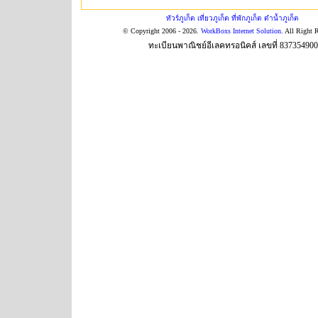
ทัวร์ภูเก็ต เที่ยวภูเก็ต ที่พักภูเก็ต ดำน้ำภูเก็ต
© Copyright 2006 - 2026.
WorkBoxs Internet Solution
. All Right 
ทะเบียนพาณิชย์อีเลคทรอนิคส์ เลขที่ 83735490