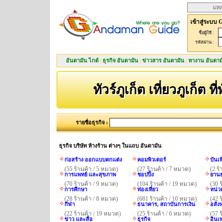
แหล
เข้าสู่ระบบ 
ชื่อผู้ใช้ :
รหัสผ่าน :
อันดามัน ไกด์
|
ธุรกิจ อันดามัน
|
ข่าวสาร อันดามัน
|
หางาน อันดาม
ทัวร์ภูเก็ต เที่ยวภูเก็ต ที
รายชื่อธุรกิจ :
ธุรกิจ บริษัท ห้างร้าน ต่างๆ ในแถบ อันดามัน
ก่อสร้าง ออกแบบตกแต่ง
คอมพิวเตอร์
บันเ
(55 ร้านค้า / 5 หมวด)
(27 ร้านค้า / 7 หมวด)
(2 ร
การแพทย์ และสุขภาพ
ชอปปิ้ง
ยานย
(70 ร้านค้า / 9 หมวด)
(104 ร้านค้า / 19 หมวด)
(30 
การศึกษา
ท่องเที่ยว
หน่ว
(28 ร้านค้า / 8 หมวด)
(681 ร้านค้า / 10 หมวด)
(42 
กีฬา
ธนาคาร, สถาบันการเงิน
อสังห
(22 ร้านค้า / 19 หมวด)
(25 ร้านค้า / 6 หมวด)
(57 
ข่าว และสื่อ
ธุรกิจ
อินเ