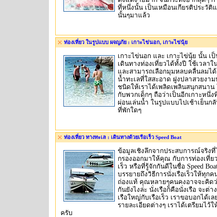
ที่หนึ่งนั้น เป็นเหมือนเกียรติประวัติแก
นั้นๆมาแล้ว
ท่องเที่ยว ในรูปแบบ ผจญภัย : เกาะไข่นอก, เกาะไข่นุ้ย
เกาะไข่นอก และ เกาะไข่นุ้ย นั้น เ
เดินทางท่องเที่ยวได้ทั้งปี ใช้เวล
และสามารถเลือกมุมหลบคลื่นลมได
น้ำทะเลที่ใสสะอาด ฝูงปลาสวยง
ชนิดให้เราได้เพลิดเพลินสนุกสนาน 
กับพวกเด็กๆ ถือว่าเป็นอีกเกาะหนึ่ง
ผ่อนเล่นน้ำ ในรูปแบบไปเช้าเย็นกล
ที่พักใดๆ
ท่องเที่ยว ทางทะเล : เดินทางด้วยเรือเร็ว Speed Boat
ข้อมูลเชิงลึกจากประสบการณ์จริงที่ไ
กรองออกมาให้คุณ กับการท่องเที่ย
เร็ว หรือที่รู้จักกันดีในชื่อ Speed Boat
บรรยายถึงวิธีการนั่งเรือเร็วให้ทุกค
ถ่องแท้ คุณหลายๆคนคงอาจจะคิดว่
กันยังไงล่ะ นั่งเรือก็คือนั่งเรือ จะต่
เรือใหญ่กับเรือเร็ว เราขอบอกได้เลยว
รายละเอียดต่างๆ เราได้เตรียมไว้ใ
ครับ