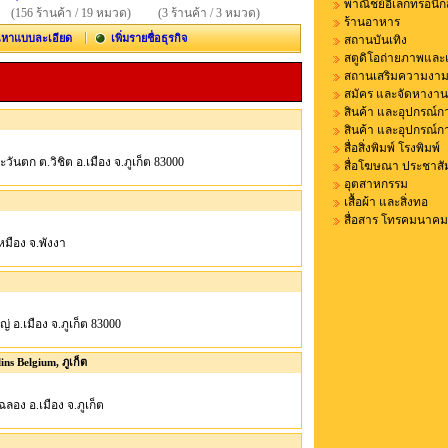
พาณิชย์อิเล็กทรอนิกส
(156 ร้านค้า / 19 หมวด)
(3 ร้านค้า / 3 หมวด)
ร้านอาหาร
นหาแบบละเอียด
เพิ่มรายชื่อธุรกิจ
สถานบันเทิง
สตูดิโอถ่ายภาพและ
สถานเสริมความงาม
สมัคร และจัดหางาน
สินค้า และอุปกรณ์
สินค้า และอุปกรณ์ก
สื่อสิ่งพิมพ์ โรงพิมพ์
้าตะวันตก ต.วิชิต อ.เมือง จ.ภูเก็ต 83000
สื่อโฆษณา ประชาสัม
อุตสาหกรรม
เสื้อผ้า และสิ่งทอ
สื่อสาร โทรคมนาคม
ยเหมือง จ.พังงา
หญ่ อ.เมือง จ.ภูเก็ต 83000
ns Belgium, ภูเก็ต
ต.ฉลอง อ.เมือง จ.ภูเก็ต