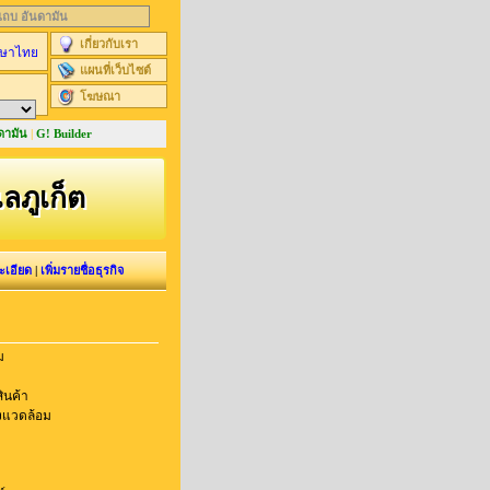
นแถบ อันดามัน
เกี่ยวกับเรา
ษาไทย
แผนที่เว็บไซต์
โฆษณา
ดามัน
|
G! Builder
ะเลภูเก็ต
ะเอียด
|
เพิ่มรายชื่อธุรกิจ
ม
ินค้า
่งแวดล้อม