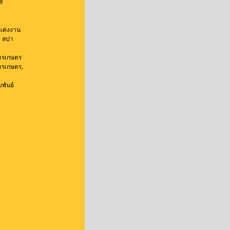
์
แต่งงาน
 สปา
การเกษตร
ารเกษตร,
พันธ์