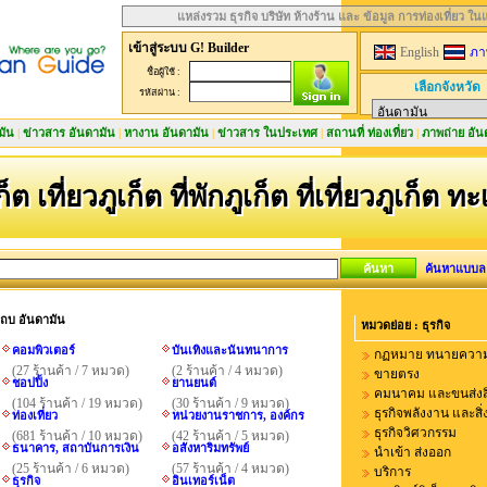
แหล่งรวม ธุรกิจ บริษัท ห้างร้าน และ ข้อมูล การท่องเที่ยว ใ
เข้าสู่ระบบ G! Builder
English
ภา
ชื่อผู้ใช้ :
เลือกจังหวัด
รหัสผ่าน :
มัน
|
ข่าวสาร อันดามัน
|
หางาน อันดามัน
|
ข่าวสาร ในประเทศ
|
สถานที่ ท่องเที่ยว
|
ภาพถ่าย อัน
ก็ต เที่ยวภูเก็ต ที่พักภูเก็ต ที่เที่ยวภูเก็ต ท
ค้นหาแบบล
นแถบ อันดามัน
หมวดย่อย : ธุรกิจ
คอมพิวเตอร์
บันเทิงและนันทนาการ
กฏหมาย ทนายควา
(27 ร้านค้า / 7 หมวด)
(2 ร้านค้า / 4 หมวด)
ขายตรง
ชอปปิ้ง
ยานยนต์
คมนาคม และขนส่งส
(104 ร้านค้า / 19 หมวด)
(30 ร้านค้า / 9 หมวด)
ธุรกิจพลังงาน และสิ
ท่องเที่ยว
หน่วยงานราชการ, องค์กร
ธุรกิจวิศวกรรม
(681 ร้านค้า / 10 หมวด)
(42 ร้านค้า / 5 หมวด)
ธนาคาร, สถาบันการเงิน
อสังหาริมทรัพย์
นำเข้า ส่งออก
(25 ร้านค้า / 6 หมวด)
(57 ร้านค้า / 4 หมวด)
บริการ
ธุรกิจ
อินเทอร์เน็ต