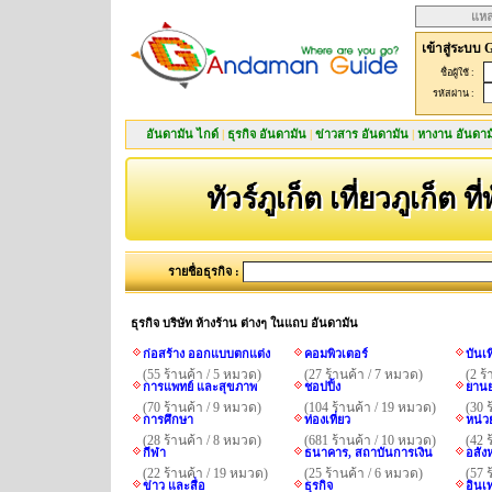
แหล
เข้าสู่ระบบ 
ชื่อผู้ใช้ :
รหัสผ่าน :
อันดามัน ไกด์
|
ธุรกิจ อันดามัน
|
ข่าวสาร อันดามัน
|
หางาน อันดาม
ทัวร์ภูเก็ต เที่ยวภูเก็ต ที
รายชื่อธุรกิจ :
ธุรกิจ บริษัท ห้างร้าน ต่างๆ ในแถบ อันดามัน
ก่อสร้าง ออกแบบตกแต่ง
คอมพิวเตอร์
บันเ
(55 ร้านค้า / 5 หมวด)
(27 ร้านค้า / 7 หมวด)
(2 ร
การแพทย์ และสุขภาพ
ชอปปิ้ง
ยานย
(70 ร้านค้า / 9 หมวด)
(104 ร้านค้า / 19 หมวด)
(30 
การศึกษา
ท่องเที่ยว
หน่ว
(28 ร้านค้า / 8 หมวด)
(681 ร้านค้า / 10 หมวด)
(42 
กีฬา
ธนาคาร, สถาบันการเงิน
อสังห
(22 ร้านค้า / 19 หมวด)
(25 ร้านค้า / 6 หมวด)
(57 
ข่าว และสื่อ
ธุรกิจ
อินเ