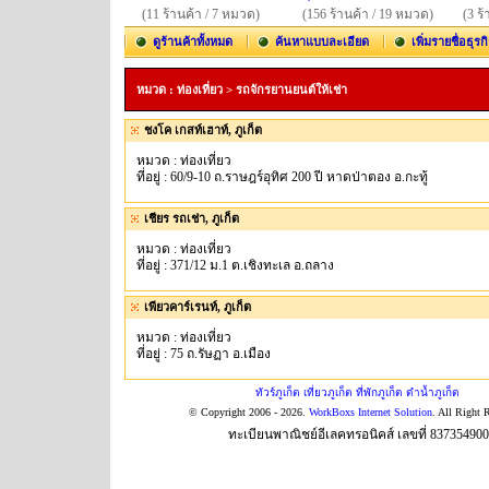
(11 ร้านค้า / 7 หมวด)
(156 ร้านค้า / 19 หมวด)
(3 ร
ดูร้านค้าทั้งหมด
ค้นหาแบบละเอียด
เพิ่มรายชื่อธุรก
หมวด : ท่องเที่ยว > รถจักรยานยนต์ให้เช่า
ชงโค เกสท์เฮาท์, ภูเก็ต
หมวด : ท่องเที่ยว
ที่อยู่ : 60/9-10 ถ.ราษฎร์อุทิศ 200 ปี หาดป่าตอง อ.กะทู้
เชียร รถเช่า, ภูเก็ต
หมวด : ท่องเที่ยว
ที่อยู่ : 371/12 ม.1 ต.เชิงทะเล อ.ถลาง
เพียวคาร์เรนท์, ภูเก็ต
หมวด : ท่องเที่ยว
ที่อยู่ : 75 ถ.รัษฏา อ.เมือง
ทัวร์ภูเก็ต เที่ยวภูเก็ต ที่พักภูเก็ต ดำน้ำภูเก็ต
© Copyright 2006 - 2026.
WorkBoxs Internet Solution
. All Right 
ทะเบียนพาณิชย์อีเลคทรอนิคส์ เลขที่ 83735490