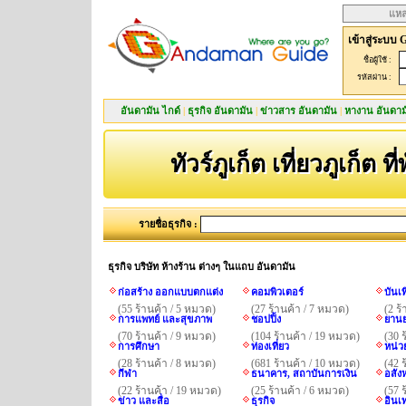
แหล
เข้าสู่ระบบ 
ชื่อผู้ใช้ :
รหัสผ่าน :
อันดามัน ไกด์
|
ธุรกิจ อันดามัน
|
ข่าวสาร อันดามัน
|
หางาน อันดาม
ทัวร์ภูเก็ต เที่ยวภูเก็ต ที
รายชื่อธุรกิจ :
ธุรกิจ บริษัท ห้างร้าน ต่างๆ ในแถบ อันดามัน
ก่อสร้าง ออกแบบตกแต่ง
คอมพิวเตอร์
บันเ
(55 ร้านค้า / 5 หมวด)
(27 ร้านค้า / 7 หมวด)
(2 ร
การแพทย์ และสุขภาพ
ชอปปิ้ง
ยานย
(70 ร้านค้า / 9 หมวด)
(104 ร้านค้า / 19 หมวด)
(30 
การศึกษา
ท่องเที่ยว
หน่ว
(28 ร้านค้า / 8 หมวด)
(681 ร้านค้า / 10 หมวด)
(42 
กีฬา
ธนาคาร, สถาบันการเงิน
อสังห
(22 ร้านค้า / 19 หมวด)
(25 ร้านค้า / 6 หมวด)
(57 
ข่าว และสื่อ
ธุรกิจ
อินเ