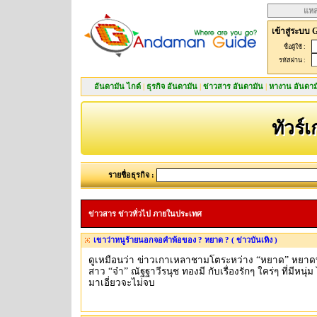
แหล
เข้าสู่ระบบ 
ชื่อผู้ใช้ :
รหัสผ่าน :
อันดามัน ไกด์
|
ธุรกิจ อันดามัน
|
ข่าวสาร อันดามัน
|
หางาน อันดาม
ทัวร์
รายชื่อธุรกิจ :
ข่าวสาร ข่าวทั่วไป ภายในประเทศ
เขาว่าหนูร้ายนอกจอคำพ้อของ ? หยาด ? ( ข่าวบันเทิง )
ดูเหมือนว่า ข่าวเกาเหลาชามโตระหว่าง “หยาด” หยาด
สาว “จ๋า” ณัฐฐาวีรนุช ทองมี กับเรื่องรักๆ ใคร่ๆ ที่มีหนุ่ม
มาเอี่ยวจะไม่จบ