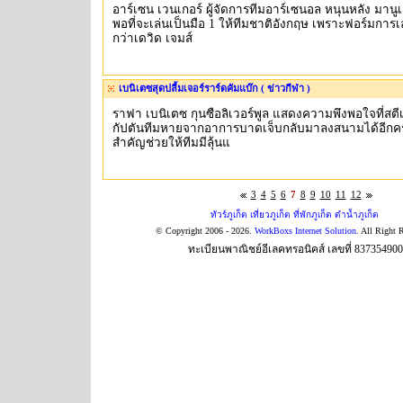
อาร์เซน เวนเกอร์ ผู้จัดการทีมอาร์เซนอล หนุนหลัง มานูเอ
พอที่จะเล่นเป็นมือ 1 ให้ทีมชาติอังกฤษ เพราะฟอร์มการ
กว่าเดวิด เจมส์
เบนิเตซสุดปลื้มเจอร์ราร์ดคัมแบ๊ก ( ข่าวกีฬา )
ราฟา เบนิเตซ กุนซือลิเวอร์พูล แสดงความพึงพอใจที่สตีเ
กัปตันทีมหายจากอาการบาดเจ็บกลับมาลงสนามได้อีกครั
สำคัญช่วยให้ทีมมีลุ้นแ
3
4
5
6
7
8
9
10
11
12
ทัวร์ภูเก็ต เที่ยวภูเก็ต ที่พักภูเก็ต ดำน้ำภูเก็ต
© Copyright 2006 - 2026.
WorkBoxs Internet Solution
. All Right 
ทะเบียนพาณิชย์อีเลคทรอนิคส์ เลขที่ 83735490