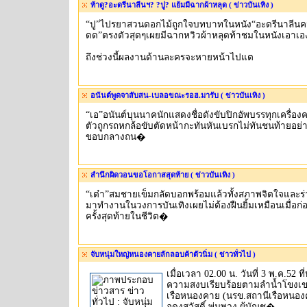
ท้าดู?อะดรีนาลีนฯ? ?ปู? แย้มมีฉากผ้าหลุด ( ข่าวบันเทิง )
“ปู”ไปรยาสวนดอกไม้ถูกใจบทบาทในหนัง“อะดรีนาลีน
ดด”ตรงตัวสุดๆเผยมีฉากหวิวผ้าหลุดท้าชมในหนังเอาเอ
ถึงช่วงนี้ผลงานด้านละครจะหายหน้าไปแต
อนันต์พูดจาสับสน-เบลอขณะรอฮ.มารับ ( ข่าวบันเทิง )
“เอ”อนันต์บุนนาคนักแสดงชื่อดังขับปิกอัพบรรทุกเครื่องค
ตัวถูกรถหกล้อขับตัดหน้ากะทันหันเบรกไม่ทันชนท้ายอย่าง
ขอบกลางถน�
สำนึกผิดวอนขอโอกาสสุดท้าย ( ข่าวบันเทิง )
“เต๋า”สมชายเข็มกลัดบอกพร้อมแล้วทั้งสภาพจิตใจและร
มาทำงานในวงการบันเทิงเผยไม่ต้องฝืนยิ้มเหมือนเมื่อ
ครั้งสุดท้ายในชีวิต�
จับหนุ่มใหญ่หนองคายลักลอบค้าตัวนิ่ม ( ข่าวทั่วไป )
เมื่อเวลา 02.00 น. วันที่ 3 พ.ค.52 ที
ความสงบเรียบร้อยตามลำน้ำโขงเ
เรือหนองคาย (นรข.สถานีเรือหนองค
อดุงสวัสดิ์ พุ่มพวง ผู้บัญช�