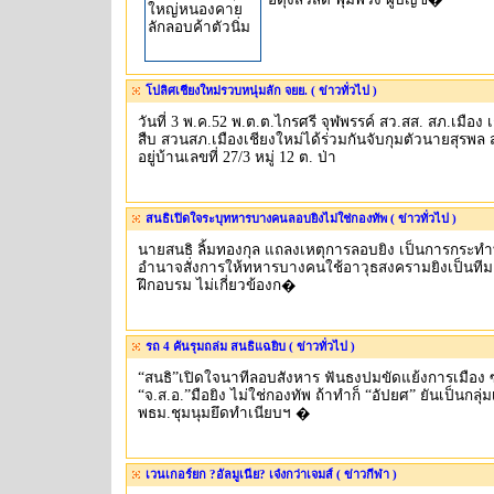
โปลิศเชียงใหม่รวบหนุ่มลัก จยย. ( ข่าวทั่วไป )
วันที่ 3 พ.ค.52 พ.ต.ต.ไกรศรี จุฬพรรค์ สว.สส. สภ.เมือง 
สืบ สวนสภ.เมืองเชียงใหม่ได้ร่วมกันจับกุมตัวนายสุรพล ส
อยู่บ้านเลขที่ 27/3 หมู่ 12 ต. ป่า
สนธิเปิดใจระบุทหารบางคนลอบยิงไม่ใช่กองทัพ ( ข่าวทั่วไป )
นายสนธิ ลิ้มทองกุล แถลงเหตุการลอบยิง เป็นการกระทำที่
อำนาจสั่งการให้ทหารบางคนใช้อาวุธสงครามยิงเป็นทีม
ฝึกอบรม ไม่เกี่ยวข้องก�
รถ 4 คันรุมถล่ม สนธิแฉยิบ ( ข่าวทั่วไป )
“สนธิ”เปิดใจนาทีลอบสังหาร ฟันธงปมขัดแย้งการเมือง
“จ.ส.อ.”มือยิง ไม่ใช่กองทัพ ถ้าทำก็ “อัปยศ” ยันเป็นกลุ่มเ
พธม.ชุมนุมยึดทำเนียบฯ �
เวนเกอร์ยก ?อัลมูเนีย? เจ๋งกว่าเจมส์ ( ข่าวกีฬา )