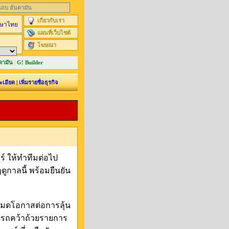
นแถบ อันดามัน
เกี่ยวกับเรา
ษาไทย
แผนที่เว็บไซต์
โฆษณา
ดามัน
|
G! Builder
ะเอียด
|
เพิ่มรายชื่อธุรกิจ
ร์ ให้ทำทีมต่อไป
ูกาลนี้ พร้อมยืนยัน
บหมดโอกาสต่อการลุ้น
มารถคว้าถ้วยรายการ