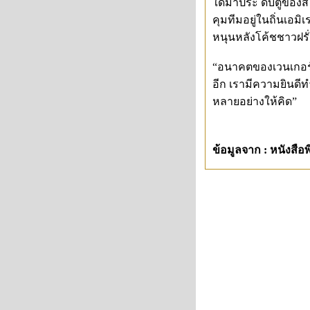
ใดมาประ ดับตู้ของส
คุมทีมอยู่ในถิ่นเอมิ
หนุนหลังโค้ชชาวฝรั
“อนาคตของเวนเกอร์
อีก เรามีความยินดีทำเ
หลายอย่างให้คิด”
ข้อมูลจาก : หนังสือ