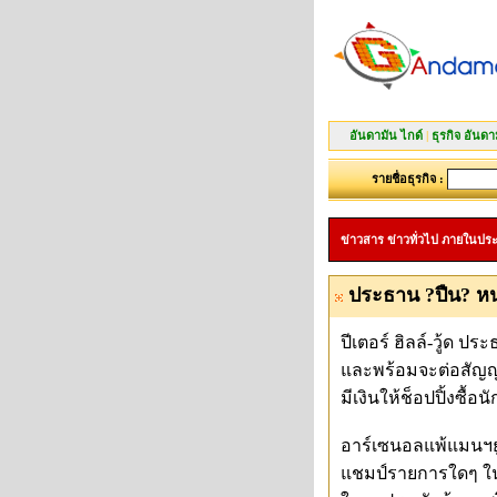
อันดามัน ไกด์
|
ธุรกิจ อันดา
รายชื่อธุรกิจ :
ข่าวสาร ข่าวทั่วไป ภายในปร
ประธาน ?ปืน? หนุน
ปีเตอร์ ฮิลล์-วู้ด
และพร้อมจะต่อสัญญา
มีเงินให้ช็อปปิ้งซื้
อาร์เซนอลแพ้แมนฯยู
แชมป์รายการใดๆ ในฤ