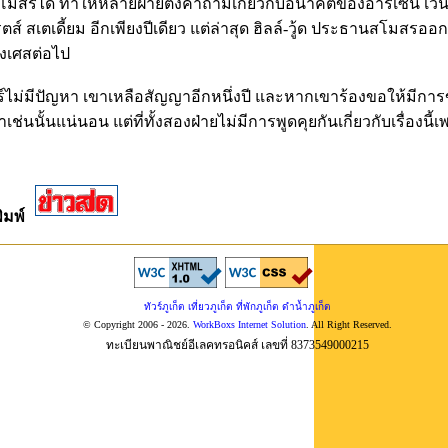
โมสรได้ ทำให้หลายฝ่ายตั้งคำถามเกี่ยวกับอนาคตของอาร์เซน เวนเ
เรตส์ สเตเดี้ยม อีกเพียงปีเดียว แต่ล่าสุด ฮิลล์-วู้ด ประธานสโมสรออ
่งเศสต่อไป
ไม่มีปัญหา เขาเหลือสัญญาอีกหนึ่งปี และหากเขาร้องขอให้มี
ช่นนั้นแน่นอน แต่ที่ทั้งสองฝ่ายไม่มีการพูดคุยกันเกี่ยวกับเรื่องนี้เพ
พิมพ์
ทัวร์ภูเก็ต เที่ยวภูเก็ต ที่พักภูเก็ต ดำน้ำภูเก็ต
© Copyright 2006 - 2026.
WorkBoxs Internet Solution
. All Right Reserved.
ทะเบียนพาณิชย์อีเลคทรอนิคส์ เลขที่ 8373549000215