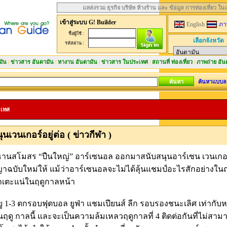
แหล่งรวม ธุรกิจ บริษัท ห้างร้าน และ ข้อมูล การท่องเที่ยว ใ
เข้าสู่ระบบ G! Builder
English
ภา
ชื่อผู้ใช้ :
เลือกจังหวัด
รหัสผ่าน :
มัน
|
ข่าวสาร อันดามัน
|
หางาน อันดามัน
|
ข่าวสาร ในประเทศ
|
สถานที่ ท่องเที่ยว
|
ภาพถ่าย อัน
ค้นหาแบบล
ะเทศ
เวนเกอร์อยู่ต่อ ( ข่าวกีฬา )
 ประธานสโมสร “ปืนใหญ่” อาร์เซนอล ออกมาสนับสนุนอาร์เซน เวนเกอ
ฉบับใหม่ให้ แม้ว่าอาร์เซนอลจะไม่ได้ลุ้นแชมป์อะไรสักอย่างในฤด
อนักเตะแน่ในฤดูกาลหน้า
 1-3 ตกรอบฟุตบอล ยูฟ่า แชมเปียนส์ ลีก รอบรองชนะเลิศ เท่ากั
ดู กาลนี้ และจะเป็นความล้มเหลวฤดูกาลที่ 4 ติดต่อกันที่ไม่สา