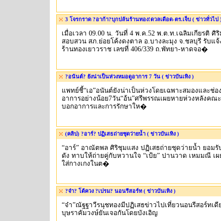
3 โจรกราด ?อาก้า?บุกปล้นร้านทอง!ดวลเดือด-ตร.เจ็บ ( ข่าวทั่วไป 
เมื่อเวลา 09.00 น. วันที่ 4 พ.ค.52 พ.ต.ท.เฉลิมเกียรติ ศ
สอบสวน สภ.ย่อยโค้งดงตาล อ.บางละมุง จ.ชลบุรี รับแจ้
ร้านทองเยาวราช เลขที่ 406/339 ถ.พัทยา-หาดจอ�
?อนันต์? ยังน่าเป็นห่วงหมอดูอาการ 7 วัน ( ข่าวบันเทิง )
แพทย์ชี้“เอ”อนันต์ยังน่าเป็นห่วงโดยเฉพาะสมองและช่
อาการอย่างน้อย7วัน“อ้น”ศรีพรรณเผยหายห่วงหลังคณะ
บอกอาการและการรักษาให�
(คลิป) ?อาร์? ปฏิเสธถ่ายชุดว่ายน้ำ ( ข่าวบันเทิง )
“อาร์” อาณัตพล ศิริชุมแสง ปฏิเสธถ่ายชุดว่ายน้ำ ยอมรับ
ดัง ทาบให้ถ่ายคู่กับหวานใจ “เป้ย” ปานวาด เหมมณี เผ
ใส่กางเกงในต�
?จ๋า? โต้ควง ?เปรม? นอนรีสอร์ท ( ข่าวบันเทิง )
“จ๋า”ณัฐฐาวีรนุชทองมีปฏิเสธข่าวไปเที่ยวนอนรีสอร์ทเด
บุษราคัมวงษ์ยันเจอกันโดยบังเอิญ