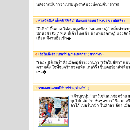
หลังจากมีข่าวว่าเปรมบุษราคัมวงษ์ตามจีบ“จ๋า”ณั
ศาลนัดฟังคำสั่งคดี ?ลิเดีย? ฟ้องหมอกฤษฎ์ 7 พ.ค. ( ข่าวบันเทิง )
“ลีเดีย” ขึ้นศาล ไต่สวนมูลฟ้อง “หมอกฤษฎ์” หมิ่นทำนา
นัดฟังคำสั่ง 7 พ.ค.นี้เก้าโมงเช้า ด้านหมอกฤษฎ์ แจงจ
เดือน มีงานอื้อเข้า�
เรือใบเล็งซิว ?เทอร์รี่-ตูเร่-อเนลก้า? ( ข่าวกีฬา )
“เดอะ มิร์เรอร์” สื่อเมืองผู้ดีรายงานว่า “เรือใบสีฟ้า” แมนฯ
ความตั้ง ใจที่จะคว้าตัวจอห์น เทอร์รี่ เซ็นเตอร์ฮาล์ฟท
เชล�
รามอสยกแชมป์ให้บาร์ซ่า ( ข่าวกีฬา )
“เจ้าบุญทุ่ม” บาร์เซโลน่าจ่อคว้าแชม
บุกไปถล่ม “ราชันชุดขาว” รีล มาดร
อาโก้ เบอร์นาบิว ในศึกลา ลีกา เมื่อ