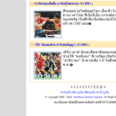
ปาเกียวทุบแฮ็ตตั้น-อารัมชูโคตรมวย ( ข่าวกีฬา )
ศึกยอดมวยไฟต์หยุดโลก เมื่อเช้าวันอ
ตามเวลาไทย ที่เอ็มจีเอ็ม แกรนด์ล
ของสหรัฐ เป็นศึกชิงเข็มขัดแชมป์โล
อร์เวต (140 ปอน�
?โด้? ล้มแผนย้าย-ปาร์กต่อสัญญา ( ข่าวกีฬา )
เดิร์ก เคาต์ นักเตะทีมชาติฮอลแลนด์ย
ช่วยให้ “หงส์แดง” ลิเวอร์พูล เปิดร
“สาลิกาดง” นิวคาสเซิล 3-0 ในศึกพรีเ
พ.ค.�
1
2
3
4
5
6
7
8
9
10
ทัวร์ภูเก็ต เที่ยวภูเก็ต ที่พักภูเก็ต ดำน้ำภูเก็ต
© Copyright 2006 - 2026.
WorkBoxs Internet Solution
. All Right 
ทะเบียนพาณิชย์อีเลคทรอนิคส์ เลขที่ 83735490