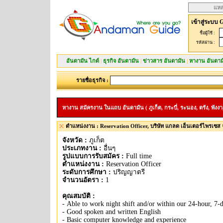
แหล
เข้าสู่ระบบ 
ชื่อผู้ใช้ :
รหัสผ่าน :
อันดามัน ไกด์
|
ธุรกิจ อันดามัน
|
ข่าวสาร อันดามัน
|
หางาน อันดาม
รายชื่อธุรกิจ :
หางาน สมัครงาน ในแถบ อันดามัน ( ภูเก็ต, กระบี่, ระนอง, ตรัง, พังงา,
ตำแหน่งงาน : Reservation Officer, บริษัท แกลด เอ็นเตอร์ไพรเซส 
จังหวัด :
ภูเก็ต
ประเภทงาน :
อื่นๆ
รูปแบบการรับสมัคร :
Full time
ตำแหน่งงาน :
Reservation Officer
ระดับการศึกษา :
ปริญญาตรี
จำนวนอัตรา :
1
คุณสมบัติ :
- Able to work night shift and/or within our 24-hour, 7-
- Good spoken and written English
- Basic computer knowledge and experience