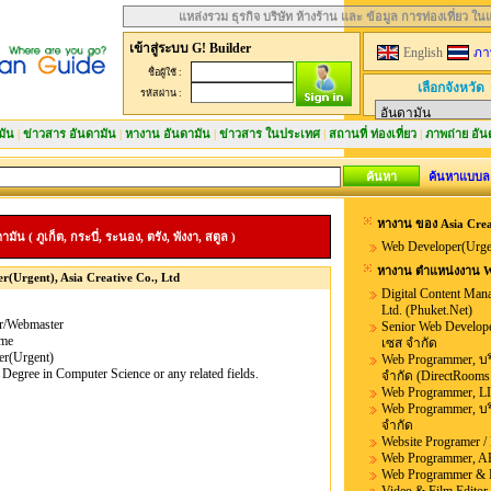
แหล่งรวม ธุรกิจ บริษัท ห้างร้าน และ ข้อมูล การท่องเที่ยว ใ
เข้าสู่ระบบ G! Builder
English
ภา
ชื่อผู้ใช้ :
เลือกจังหวัด
รหัสผ่าน :
มัน
|
ข่าวสาร อันดามัน
|
หางาน อันดามัน
|
ข่าวสาร ในประเทศ
|
สถานที่ ท่องเที่ยว
|
ภาพถ่าย อัน
ค้นหาแบบล
หางาน ของ Asia Crea
 ( ภูเก็ต, กระบี่, ระนอง, ตรัง, พังงา, สตูล )
Web Developer(Urgent
หางาน ตำแหน่งงาน W
(Urgent), Asia Creative Co., Ltd
Digital Content Mana
Ltd. (Phuket.Net)
r/Webmaster
Senior Web Develop
ime
เซส จำกัด
r(Urgent)
Web Programmer, บร
 Degree in Computer Science or any related fields.
จำกัด (DirectRooms
Web Programmer, 
Web Programmer, บร
จำกัด
Website Programer /
Web Programmer, A
Web Programmer & 