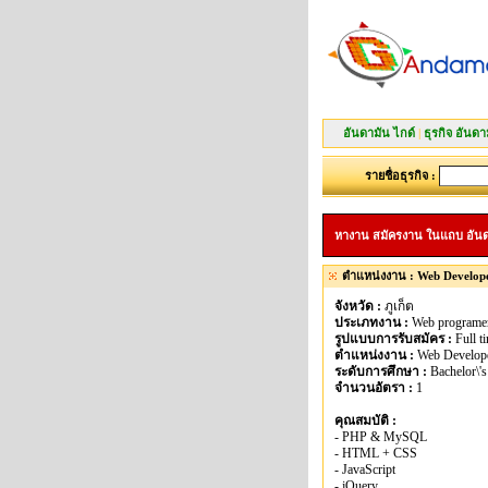
อันดามัน ไกด์
|
ธุรกิจ อันดา
รายชื่อธุรกิจ :
หางาน สมัครงาน ในแถบ อันดามัน
ตำแหน่งงาน : Web Developer
จังหวัด :
ภูเก็ต
ประเภทงาน :
Web programe
รูปแบบการรับสมัคร :
Full t
ตำแหน่งงาน :
Web Develope
ระดับการศึกษา :
Bachelor\'s
จำนวนอัตรา :
1
คุณสมบัติ :
- PHP & MySQL
- HTML + CSS
- JavaScript
- jQuery