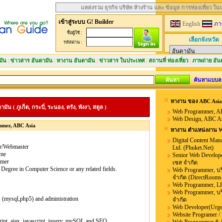
แหล่งรวม ธุรกิจ บริษัท ห้างร้าน และ ข้อมูล การท่องเที่ยว ใ
เข้าสู่ระบบ G! Builder
English
ภา
ชื่อผู้ใช้ :
เลือกจังหวัด
รหัสผ่าน :
มัน
|
ข่าวสาร อันดามัน
|
หางาน อันดามัน
|
ข่าวสาร ในประเทศ
|
สถานที่ ท่องเที่ยว
|
ภาพถ่าย อัน
ค้นหาแบบล
หางาน ของ ABC Asia
 ( ภูเก็ต, กระบี่, ระนอง, ตรัง, พังงา, สตูล )
Web Programmer, A
Web Design, ABC A
mer, ABC Asia
หางาน ตำแหน่งงาน W
Digital Content Mana
r/Webmaster
Ltd. (Phuket.Net)
ime
Senior Web Develop
mer
เซส จำกัด
 Degree in Computer Science or any related fields.
Web Programmer, บร
จำกัด (DirectRooms
Web Programmer, 
Web Programmer, บร
s (mysql,php5) and administration
จำกัด
Web Developer(Urgent
Website Programer /
pt, ajax, javascript, jquery, mySQL and SEO