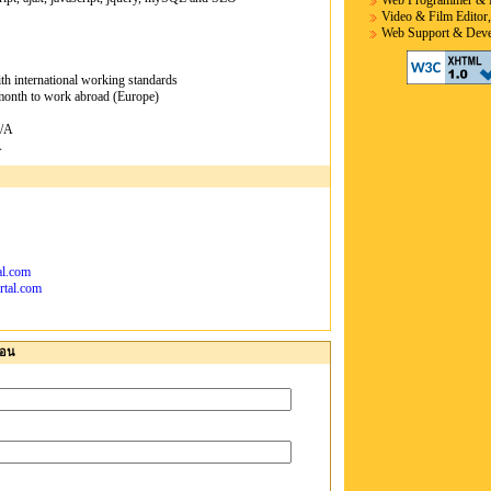
Web Programmer & 
Video & Film Editor,
Web Support & Devel
th international working standards
 month to work abroad (Europe)
/A
A
al.com
rtal.com
่อน