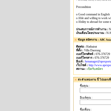
Precondition
o Good command in English
o Able and willing to work wi
o Ability to abroad for some
ประสบการณ์การทำงาน :
N
เงินเดือนโดยประมาณ :
N/
ข้อมูล สมัครงาน : ABC Asia
ติดต่อ :
Hathairat
ที่ตั้ง :
Villa Daorung
เบอร์โทรศัพท์ :
076-376729
เบอร์โทรสาร :
076-376729
อีเมล์ :
hrmanager@apexport
เว็บไซต์ :
http://www.apexpo
สถานะ :
เปิดรับสมัคร
ส่ง ตำแหน่งงาน นี้ ไปบอกเพื
ชื่อคุณ :
อีเมล์คุณ :
ชื่อเพื่อน :