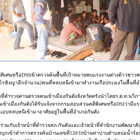
พิเศษหรือDSIเข้าตรวจค้นพื้นที่เป้าหมายพบแรงงานต่างด้าวชา
โรฮิงญาอีกจำนวน2คนที่หลบหนีเข้ามาทำงานเรือประมงในพื้นที่อ
หน้าที่ตำรวจด่านตรวจคนเข้าเมืองกันตังจังหวัดตรังนำโดยร.ต.ท.นว
ข้าเมืองกันตังได้รับแจ้งจากกรมสอบสวนคดีพิเศษหรือDSIว่ามีแ
อบหลบหนีเข้ามาอาศัยอยู่ในพื้นที่อำเภอกันตัง
ังร่วมกับเจ้าหน้าที่ตำรวจสภ.กันตังและเจ้าหน้าที่สำนักงานพัฒนา
ังบุกเข้าทำการตรวจค้นบ้านเลขที่120/10บ้านท่าปาบตำบลบ่อน้ำร้