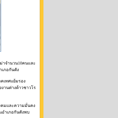
วพม่าจำนวน10คนและ
ำเภอกันตัง
ิภาคเทศแย้มรอง
รงงานต่างด้าวชาวโร
สังคมและความมั่นคง
อนอำเภอกันตังพบ