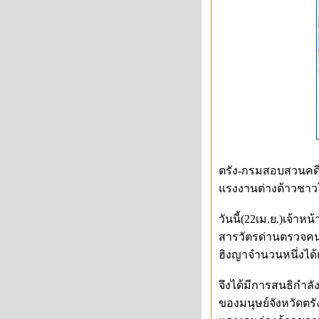
ตรัง-กรมสอบสวนคดี
แรงงานต่างด้าวชาว
วันนี้(22เม.ย.)เจ้า
สารวัตรด่านตรวจคนเ
ฮิงญาจำนวนหนึ่งได้แ
จึงได้มีการสนธิกำล
ของมนุษย์จังหวัดตร