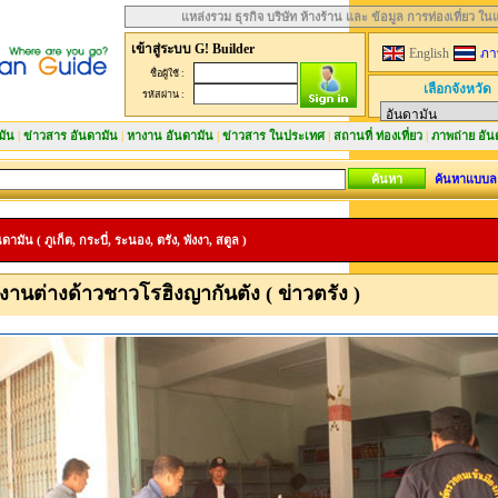
แหล่งรวม ธุรกิจ บริษัท ห้างร้าน และ ข้อมูล การท่องเที่ยว ใ
เข้าสู่ระบบ G! Builder
English
ภา
ชื่อผู้ใช้ :
เลือกจังหวัด
รหัสผ่าน :
มัน
|
ข่าวสาร อันดามัน
|
หางาน อันดามัน
|
ข่าวสาร ในประเทศ
|
สถานที่ ท่องเที่ยว
|
ภาพถ่าย อัน
ค้นหาแบบล
มัน ( ภูเก็ต, กระบี่, ระนอง, ตรัง, พังงา, สตูล )
านต่างด้าวชาวโรฮิงญากันตัง ( ข่าวตรัง )