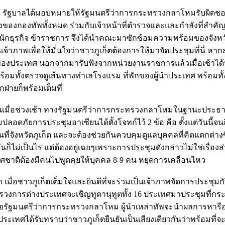
่า รัฐบาลได้มอบหมายให้รัฐมนตรีว่าการกระทรวงกลาโหมรับผิด
ังของกองทัพทั้งหมด ร่วมกับเจ้าหน้าที่ตำรวจและและกำลังที่สำคั
ก็ต นักธุรกิจ ข้าราชการ จึงได้นำคณะมาซักซ้อมความพร้อมของจังหว
าภาพเพื่อให้มั่นใจว่าชาวภูเก็ตต้องการให้มาจัดประชุมที่นี่ หากส
าของประเทศ นอกจากมารับฟังจากหน่วยงานราชการแล้วเมื่อเช้าได้
มทั้งตรวจดูเส้นทางทำเลโรงแรม ที่พักของผู้นำประเทศ พร้อมทั้งไ
่ายก็พร้อมเต็มที่
ันเมื่อช่วงเช้า ทางรัฐมนตรีว่าการกระทรวงกลาโหมในฐานะปร
อดภัยการประชุมอาเซียนได้ตั้งโจทก์ไว้ 2 ข้อ คือ ตั้งแต่วันนี้จ
ึ้นที่จังหวัดภูเก็ต และจะต้องช่วยกันควบคุมดูแลบุคคลที่คิดแตกต่า
ันก็ไม่เป็นไร แต่ต้องอยู่เฉยๆเพราะการประชุมดังกล่าวไม่ใช่เรื่องส
ชาติต้องมีคนไปพูดคุยให้บุคคล 8-9 คน หยุดการเคลื่อนไหว
า เมื่อชาวภูเก็ตเต็มใจและยินดีที่จะร่วมเป็นเจ้าภาพจัดการประชุมก
ระทรวงการต่างประเทศจะเชิญทูตานุทูตทั้ง 16 ประเทศมาประชุมที่ก
รัฐมนตรีว่าการกระทรวงกลาโหม ผู้นำเหล่าทัพจะนำผลการหารือที่
ประเทศได้รับทราบว่าชาวภูเก็ตยืนยันเป็นเสียงเดียวกันว่าพร้อมที่จ