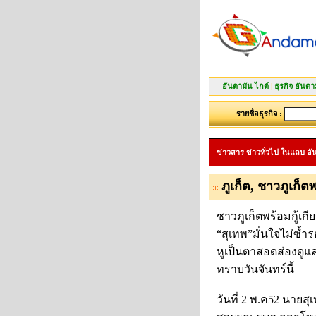
อันดามัน ไกด์
|
ธุรกิจ อันดา
รายชื่อธุรกิจ :
ข่าวสาร ข่าวทั่วไป ในแถบ อันดา
ภูเก็ต, ชาวภูเก็
ชาวภูเก็ตพร้อมกู้เก
“สุเทพ”มั่นใจไม่ซ้ำร
หูเป็นตาสอดส่องดูแล
ทราบวันจันทร์นี้
วันที่ 2 พ.ค52 นายส