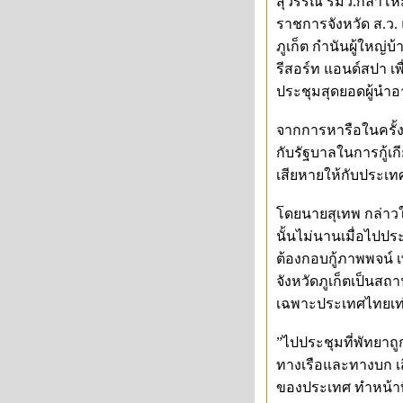
สุวรรณ รมว.กลาโหม 
ราชการจังหวัด ส.ว. 
ภูเก็ต กำนันผู้ใหญ่
รีสอร์ท แอนด์สปา 
ประชุมสุดยอดผู้นำอา
จากการหารือในครั้งนี
กับรัฐบาลในการกู้เ
เสียหายให้กับประเทศ
โดยนายสุเทพ กล่าวใ
นั้นไม่นานเมื่อไปปร
ต้องกอบกู้ภาพพจน์ เ
จังหวัดภูเก็ตเป็นสถ
เฉพาะประเทศไทยเท่า
”ไปประชุมที่พัทยาถู
ทางเรือและทางบก เสี
ของประเทศ ทำหน้าที่