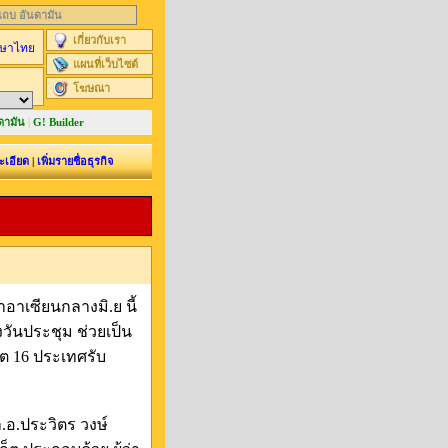
นแถบ อันดามัน
เกี่ยวกับเรา
ษาไทย
แผนที่เว็บไซต์
โฆษณา
ดามัน
|
G! Builder
ะเอียด
|
เพิ่มรายชื่อธุรกิจ
ำอาเซียนกลางมิ.ย นี้
ึงวันประชุม ช่วยเป็น
ูต 16 ประเทศรับ
.อ.ประวิตร วงษ์