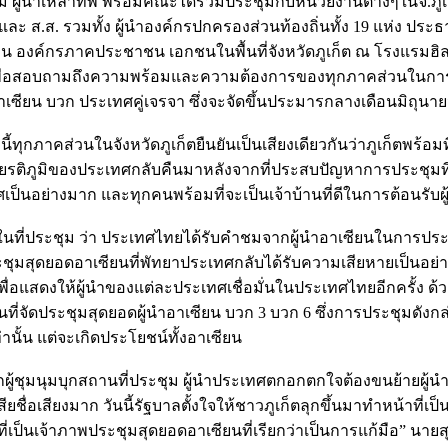
ผู้นำเหล่าทัพ พร้อมคณะได้ร่วมประชุมกับหน่วยงานต่างๆในจ.ภูเก็
และ ส.ส. รวมทั้ง ผู้นำองค์กรปกครองส่วนท้องถิ่นทั้ง 19 แห่ง ประ
บ้าน องค์กรภาคประชาชน เอกชนในพื้นที่จังหวัดภูเก็ต ณ โรงแรมฮิลต
เพื่อสอบถามถึงความพร้อมและความต้องการของทุกภาคส่วนในการ
เซียน บวก ประเทศคู่เจรจา ซึ่งจะจัดขึ้นประมารกลางเดือนมิถุนายน
้ทุกภาคส่วนในจังหวัดภูเก็ตยืนยันเป็นเสียงเดียวกันว่าภูเก็ตพร้อมท
กียรติภูมิของประเทศกลับคืนมาหลังจากที่ประสบปัญหาการประชุม
เป็นอย่างมาก และทุกคนพร้อมที่จะเป็นเจ้าบ้านที่ดีในการต้อนรับผู
นที่ประชุม ว่า ประเทศไทยได้รับคำชมจากผู้นำอาเซียนในการประชุ
ะชุมสุดยอดอาเซียนที่พัทยาประเทศกลับได้รับความเสียหายเป็นอย่า
พื่อแสดงให้ผู้นำของแต่ละประเทศเชื่อมั่นในประเทศไทยอีกครั้ง ด้
านที่จัดประชุมสุดยอดผู้นำอาเซียน บวก 3 บวก 6 ซึ่งการประชุมดังกล่
นั้น แต่จะเกิดประโยชน์ทั้งอาเซียน
กผู้ชุมนุมบุกสถานที่ประชุม ผู้นำประเทศตกอกตกใจต้องขนย้ายผู้นำกั
ยชื่อเสียงมาก วันนี้รัฐบาลตั้งใจให้ชาวภูเก็ตลุกขึ้นมาทำหน้าที่
เป็นเจ้าภาพประชุมสุดยอดอาเซียนที่เรียกว่าเป็นการแก้มือ” นายส