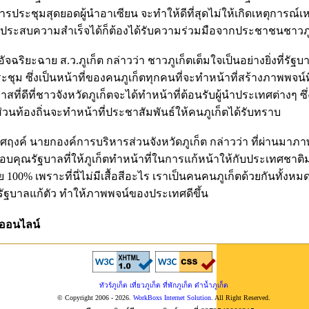
ระชุมสุดยอดผู้นำอาเซียน จะทำให้ดีที่สุดไม่ให้เกิดเหตุการณ์เหมื
ระสบความสำเร็จได้ก็ต้องได้รับความร่วมมือจากประชาชนชาวภูเ
ัจฉริยะฉาย ส.ว.ภูเก็ต กล่าวว่า ชาวภูเก็ตเต็มใจเป็นอย่างยิ่งที่รัฐบ
ะชุม ซึ่งเป็นหน้าที่ของคนภูเก็ตทุกคนที่จะทำหน้าที่สร้างภาพพจน์
กาสที่ดีที่ชาวจังหวัดภูเก็ตจะได้ทำหน้าที่ต้อนรับผู้นำประเทศต่างๆ 
วนท้องถิ่นจะทำหน้าที่ประชาสัมพันธ์ให้คนภูเก็ตได้รับทราบ
ติศฤงค์ นายกองค์การบริหารส่วนจังหวัดภูเก็ต กล่าวว่า ที่ผ่านม
คุณรัฐบาลที่ให้ภูเก็ตทำหน้าที่ในการแก้หน้าให้กับประเทศชาติม
 100% เพราะที่นี่ไม่มีเสื้อสีอะไร เราเป็นคนคนภูเก็ตด้วยกันทั้งหม
วยรัฐบาลแก้ตัว ทำให้ภาพพจน์ของประเทศดีขึ้น
ารออนไลน์
ทัวร์ภูเก็ต เที่ยวภูเก็ต ที่พักภูเก็ต ดำน้ำภูเก็ต
© Copyright 2006 - 2026.
WorkBoxs Internet Solution
. All Right Reserved.