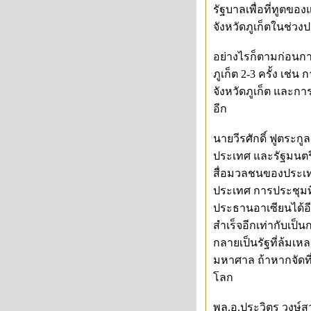
รัฐบาลเพื่อที่ทูตข
จังหวัดภูเก็ตในช่ว
อย่างไรก็ตามก่อนกา
ภูเก็ต 2-3 ครั้ง เ
จังหวัดภูเก็ต และกา
อีก
นายวีรศักดิ์ ฟูตระก
ประเทศ และรัฐมนตรี
สื่อมวลชนของประเทศ
ประเทศ การประชุมท
ประธานอาเซียนได้อี
สำเร็จอีกเท่ากับเ
กลายเป็นรัฐที่ล้มเห
มหาศาล ถ้าหากจัดที
โลก
พล.อ.ประวิตร วงษ์ส