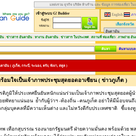
แหล่งรวม ธุรกิจ บริษัท ห้างร้าน และ ข้อมูล การท่องเที่ยว ใ
เข้าสู่ระบบ G! Builder
English
ภา
ชื่อผู้ใช้ :
เลือกจังหวัด
รหัสผ่าน :
มัน
|
ข่าวสาร อันดามัน
|
หางาน อันดามัน
|
ข่าวสาร ในประเทศ
|
สถานที่ ท่องเที่ยว
|
ภาพถ่าย อัน
ค้นหาแบบล
มัน ( ภูเก็ต, กระบี่, ระนอง, ตรัง, พังงา, สตูล )
ตพร้อมใจเป็นเจ้าภาพประชุมสุดยอดอาเซียน ( ข่าวภูเก็ต )
ียรติภูมิให้ประเทศยืนยันหนักแน่นร่วมเป็นเจ้าภาพประชุมสุดยอดผู้น
อยพัทยาแน่นอน ย้ำกับผู้ว่าฯ -ท้องถิ่น –คนภูเก็ต อย่าให้มีม็อบจนถ
กลุ่มบุคคลที่มีความเห็นต่าง และไม่หวังดีกับประเทศชาติ ชี้แจงท
ุเทพ เทือกสุบรรณ รองนายกรัฐมนตรี ฝ่ายความมั่นคง พร้อมด้วย พล