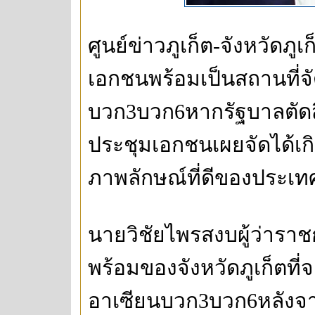
ศูนย์ข่าวภูเก็ต-จังหวัดภ
เอกชนพร้อมเป็นสถานที่จ
บวก3บวก6หากรัฐบาลตัดสิ
ประชุมเอกชนเผยจัดได้เกิ
ภาพลักษณ์ที่ดีของประเท
นายวิชัยไพรสงบผู้ว่าราช
พร้อมของจังหวัดภูเก็ตที
อาเซียนบวก3บวก6หลังจากท