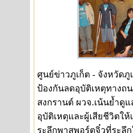
ศูนย์ข่าวภูเก็ต - จังหวัดภู
ป้องกันลดอุบัติเหตุทาง
สงกรานต์ ผวจ.เน้นย้ำด
อุบัติเหตุและผู้เสียชีวิตใ
ระลึกพาสพอร์ตจิ๋วที่ระลึกใ