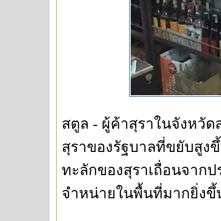
สตูล - ผู้ค้าสุราในจังหวั
สุราของรัฐบาลที่ขยับสูงข
ทะลักของสุราเถื่อนจากปร
จำหน่ายในพื้นที่มากยิ่งขึ้